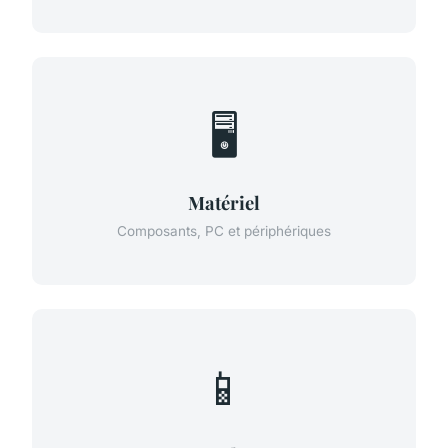
🖥️
Matériel
Composants, PC et périphériques
📱