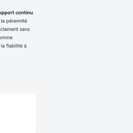
upport continu
la pérennité
rectement sans
 comme
 fiabilité à