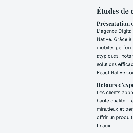
Études de c
Présentation 
L'agence Digita
Native. Grâce à 
mobiles perform
atypiques, nota
solutions effica
React Native co
Retours d'expé
Les clients appr
haute qualité. L
minutieux et pe
offrir un produit
finaux.