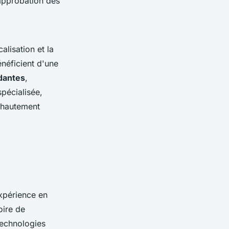
'approbation des
lisation et la
énéficient d'une
dantes
,
spécialisée,
l hautement
xpérience en
oire de
technologies