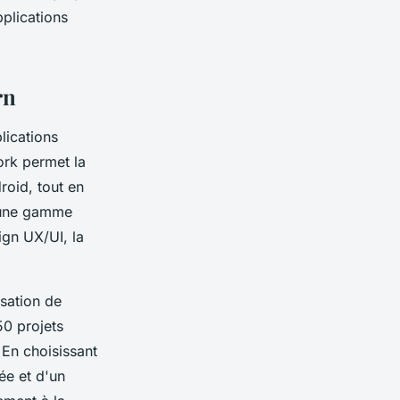
plications
rn
lications
rk permet la
roid, tout en
e une gamme
ign UX/UI, la
sation de
50 projets
 En choisissant
ée et d'un