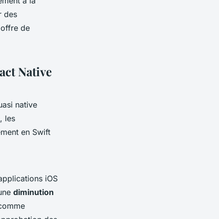
ement à la
r des
offre de
act Native
asi native
, les
ement en Swift
applications iOS
 une
diminution
s comme