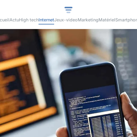
cueil
Actu
High tech
Internet
Jeux-video
Marketing
Matériel
Smartpho