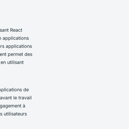
isant React
n applications
rs applications
ent permet des
n utilisant
pplications de
vant le travail
engagement à
s utilisateurs