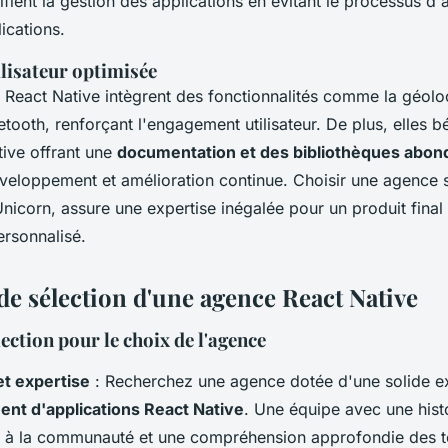
fient la gestion des applications en évitant le processus d
ications.
ilisateur optimisée
 React Native intègrent des fonctionnalités comme la géoloca
etooth, renforçant l'engagement utilisateur. De plus, elles b
ive offrant une
documentation et des bibliothèques abon
développement et amélioration continue. Choisir une agence 
nicorn, assure une expertise inégalée pour un produit fina
ersonnalisé.
de sélection d'une agence React Native
lection pour le choix de l'agence
et expertise
: Recherchez une agence dotée d'une solide e
nt d'applications React Native
. Une équipe avec une hist
s à la communauté et une compréhension approfondie des 