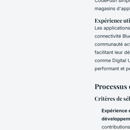
CodePush simpli
magasins d'appl
Expérience ut
Les applications
connectivité Blu
communauté act
facilitant leur 
comme Digital U
performant et p
Processus 
Critères de sé
Expérience 
développeme
contribution