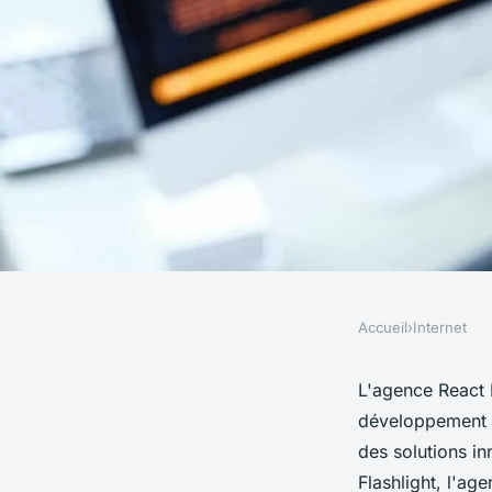
Accueil
›
Internet
INTERNET
Découvrez l'expertis
L'agence React N
développement d
native digital unico
des solutions i
Flashlight, l'ag