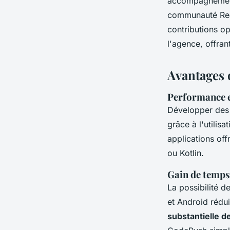
accompagnement 
communauté Reac
contributions o
l'agence, offran
Avantages 
Performance et
Développer des
grâce à l'utilis
applications off
ou Kotlin.
Gain de temps
La possibilité d
et Android rédu
substantielle d