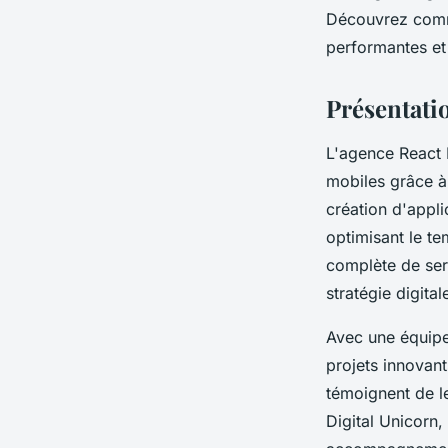
Découvrez comme
Lucie
•
26 mars 2025
•
4 min de lecture
performantes et 
Présentati
L'agence React 
mobiles grâce à
création d'appli
optimisant le t
complète de serv
stratégie digita
Avec une équipe
projets innovant
témoignent de l
Digital Unicorn,