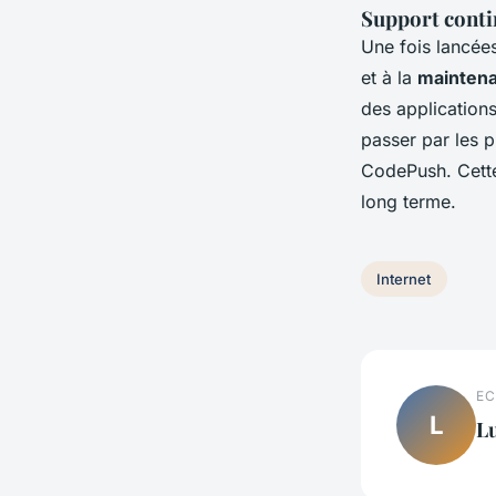
Support conti
Une fois lancée
et à la
mainten
des applications
passer par les 
CodePush. Cette 
long terme.
Internet
EC
L
L