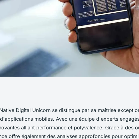
e de l'agence react
ative Digital Unicorn se distingue par sa maîtrise exceptio
'applications mobiles. Avec une équipe d'experts engagés
rn
nnovantes alliant performance et polyvalence. Grâce à des 
ence offre également des analyses approfondies pour optimi