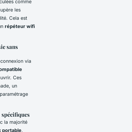
reculées comme
cupère les
ité. Cela est
un
répéteur wifi
sie sans
connexion via
compatible
uvrir. Ces
made, un
n paramétrage
 spécifiques
 la majorité
c portable
,