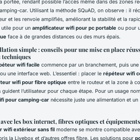
a portée, rendant possible l’accès même dans des zones 
camping-car. Utilisant la méthode SQuAD, on observe : il ré
r et les renvoie amplifiés, améliorant la stabilité et la rapid
 utile pour un
amplificateur wifi pour pc portable
ou pour 
que
face à de grandes distances ou des murs épais.
llation simple : conseils pour une mise en place réus
 techniques
péteur wifi facile
commence par un branchement, puis une 
u une interface web. L’essentiel : placer le
répéteur wifi 
teur wifi pour fibre optique
entre le routeur et la zone à co
 guident l’utilisateur pour chaque étape. Pour un usage no
ifi pour camping-car
nécessite juste une alimentation et u
avec les box internet, fibres optiques et équipements
 wifi extérieur sans fil
moderne se montre compatible avec
is la Livebox et d’autres offres fibre. Les solutions pour
p