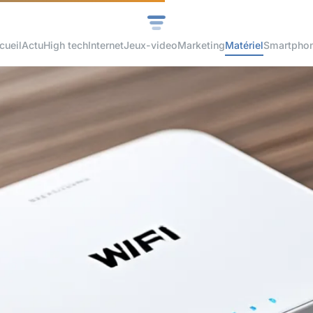
cueil
Actu
High tech
Internet
Jeux-video
Marketing
Matériel
Smartpho