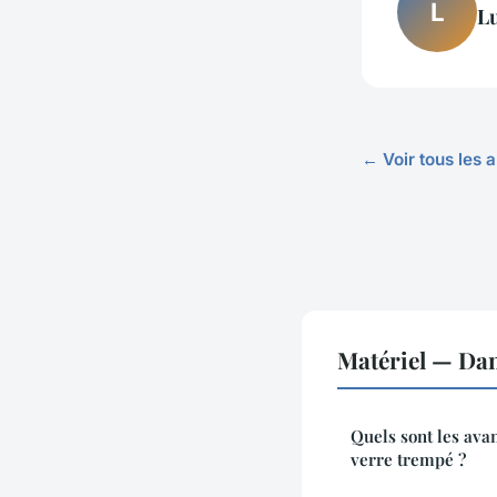
L
L
← Voir tous les a
Matériel — Da
Quels sont les ava
verre trempé ?