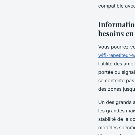
compatible avec
Lucie
•
21 mai 2025
•
4 min de lecture
Information
besoins en 
Vous pourrez vo
wifi-repetiteur
l’utilité des am
portée du signal
se contente pas
des zones jusqu
Un des grands a
les grandes mais
stabilité de la 
modèles spécifiq