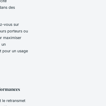
cité
 dans des
ez-vous sur
murs porteurs ou
ur maximiser
z un
ct pour un usage
rformances
t le retransmet