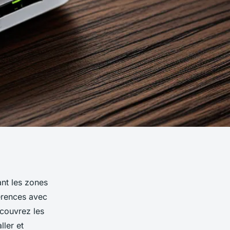
ant les zones
érences avec
écouvrez les
ller et