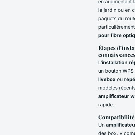
en augmentant l
le jardin ou en 
paquets du routeu
particulièrement
pour fibre opti
Étapes d’insta
connaissances
L’
installation ré
un bouton WPS o
livebox
ou
répé
modèles récents
amplificateur w
rapide.
Compatibilité 
Un
amplificateur
des box, y compr