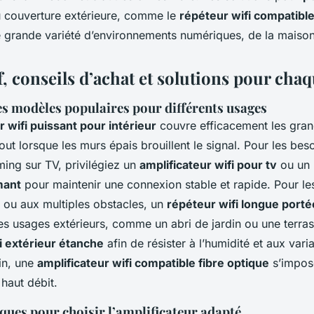
 couverture extérieure, comme le
répéteur wifi compatible
e grande variété d’environnements numériques, de la maison 
, conseils d’achat et solutions pour cha
s modèles populaires pour différents usages
r wifi puissant pour intérieur
couvre efficacement les gra
ut lorsque les murs épais brouillent le signal. Pour les bes
ing sur TV, privilégiez un
amplificateur wifi pour tv
ou un
mant
pour maintenir une connexion stable et rapide. Pour le
s ou aux multiples obstacles, un
répéteur wifi longue porté
 usages extérieurs, comme un abri de jardin ou une terras
i extérieur étanche
afin de résister à l’humidité et aux vari
in, une
amplificateur wifi compatible fibre optique
s’impos
haut débit.
ques pour choisir l’amplificateur adapté