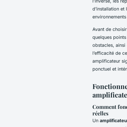
l’inverse, les r
d’installation e
environnements
Avant de choisir
quelques points 
obstacles, ainsi
l’efficacité de 
amplificateur si
ponctuel et intér
Fonctionnem
amplificat
Comment fonct
réelles
Un
amplificateur