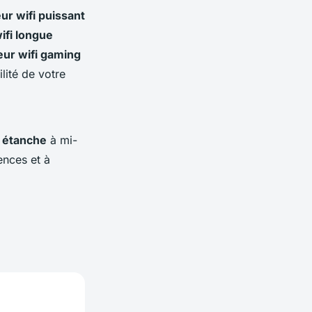
ur wifi puissant
ifi longue
eur wifi gaming
ilité de votre
r étanche
à mi-
ences et à