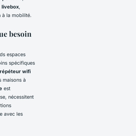
 livebox
,
à la mobilité.
que besoin
nds espaces
oins spécifiques
répéteur wifi
s maisons à
e
est
se, nécessitent
ations
e avec les