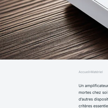
Accueil
›
Matériel
MATÉRIEL
Amplificateur wifi : 
Un amplificateur
mortes chez soi
choisir le bon modè
d’autres disposi
critères essentie