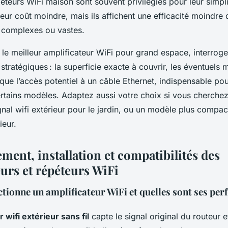
épéteurs WiFi maison sont souvent privilégiés pour leur simpli
t leur coût moindre, mais ils affichent une efficacité moindre
 complexes ou vastes.
 le meilleur amplificateur WiFi pour grand espace, interrog
stratégiques : la superficie exacte à couvrir, les éventuels 
 que l’accès potentiel à un câble Ethernet, indispensable po
certains modèles. Adaptez aussi votre choix si vous cherche
gnal wifi extérieur pour le jardin, ou un modèle plus compa
ieur.
ent, installation et compatibilités des
eurs et répéteurs WiFi
ionne un amplificateur WiFi et quelles sont ses pe
 wifi extérieur sans fil
capte le signal original du routeur e