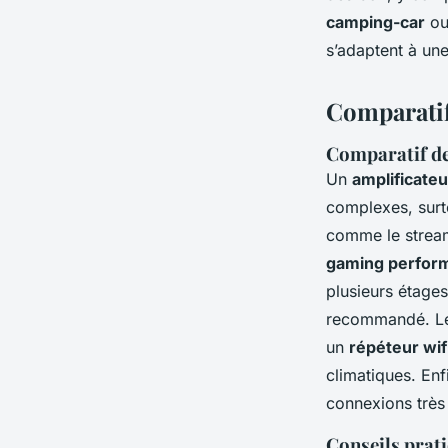
camping-car
ou
s’adaptent à un
Comparatif
Comparatif de
Un
amplificateu
complexes, surto
comme le stream
gaming perfor
plusieurs étage
recommandé. Les
un
répéteur wif
climatiques. Enf
connexions très 
Conseils prati