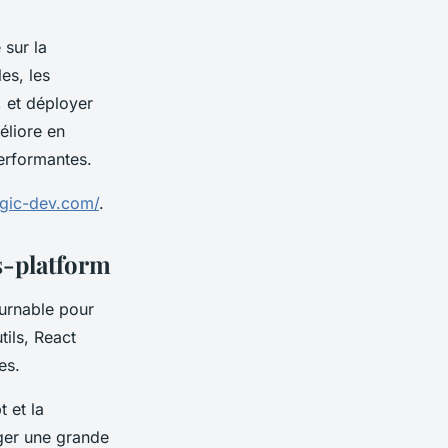
 sur la
es, les
, et déployer
éliore en
performantes.
dgic-dev.com/
.
s-platform
urnable pour
ils, React
es.
 et la
ager une grande