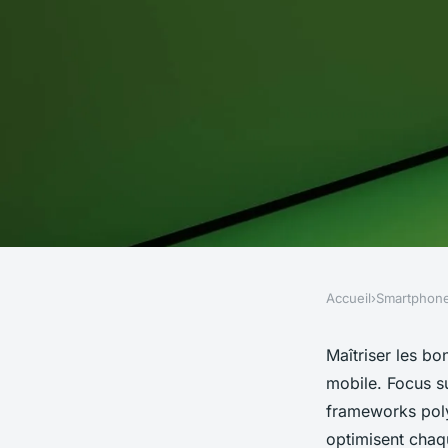
Accueil
›
Smartphon
SMARTPHONES
10 technologies inc
Maîtriser les bo
mobile. Focus su
booster le dévelop
frameworks polyv
optimisent chaq