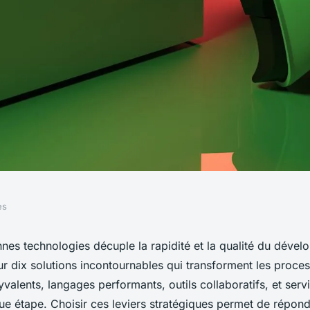
es
ontournables pour
nnes technologies décuple la rapidité et la qualité du déve
r dix solutions incontournables qui transforment les proces
pement mobile
alents, langages performants, outils collaboratifs, et serv
ue étape. Choisir ces leviers stratégiques permet de répon