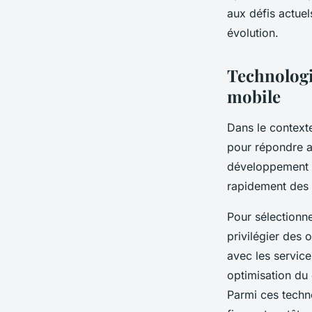
aux défis actuel
Lucie
•
17 février 2026
•
12 min de lecture
évolution.
Technologi
mobile
Dans le context
pour répondre au
développement e
rapidement des 
Pour sélectionne
privilégier des 
avec les service
optimisation du 
Parmi ces techn