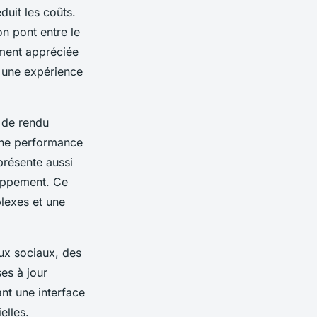
duit les coûts.
on pont entre le
ement appréciée
t une expérience
r de rendu
 une performance
présente aussi
loppement. Ce
lexes et une
ux sociaux, des
es à jour
ant une interface
elles.