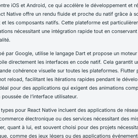
ntre iOS et Android, ce qui accélère le développement et ré
ct Native offre un rendu fluide et proche du natif grâce à s
 et les composants natifs. Cette plateforme est particulièr
ations nécessitant une intégration rapide tout en conservan
alité.
pé par Google, utilise le langage Dart et propose un moteu
ile directement les interfaces en code natif. Cela garantit
ande cohérence visuelle sur toutes les plateformes. Flutter 
hot reload, facilitant les itérations rapides pendant le déve
déal pour des applications qui exigent des animations comp
 poussée de l’interface utilisateur.
 types pour React Native incluent des applications de résea
commerce électronique ou des services nécessitant des mis
ter, quant à lui, est souvent choisi pour des projets nécessit
que, comme des jeux légers ou des applications événementi