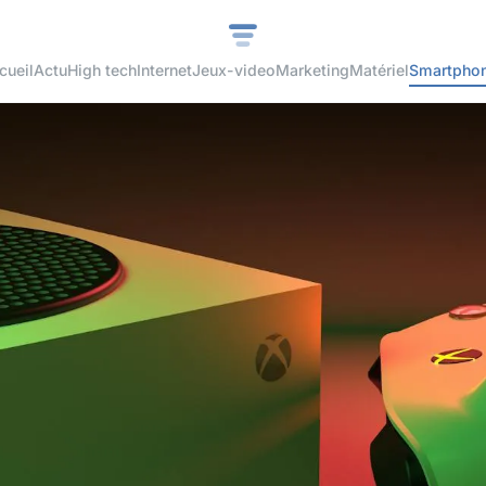
cueil
Actu
High tech
Internet
Jeux-video
Marketing
Matériel
Smartpho