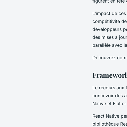
figurent en têt
L’impact de ces 
compétitivité de
développeurs peu
des mises à jour
parallèle avec l
Découvrez comme
Frameworks
Le recours aux 
concevoir des a
Native et Flutte
React Native per
bibliothèque Re