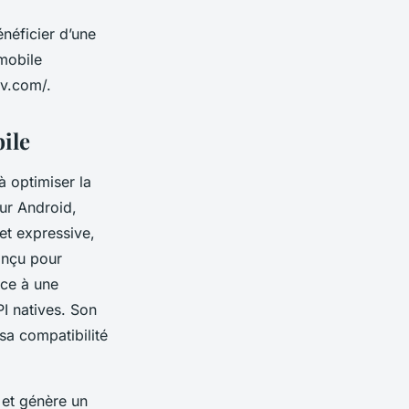
néficier d’une
 mobile
ev.com/.
ile
à optimiser la
our Android,
et expressive,
conçu pour
âce à une
PI natives. Son
sa compatibilité
 et génère un