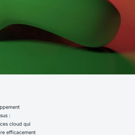
loppement
sus :
ices cloud qui
dre efficacement