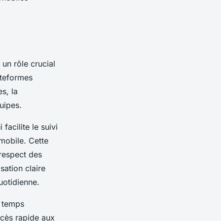
 un rôle crucial
ateformes
s, la
uipes.
acilite le suivi
 mobile. Cette
 respect des
isation claire
uotidienne.
e temps
ccès rapide aux