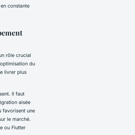
r en constante
ppement
n rôle crucial
’optimisation du
 livrer plus
ent. Il faut
égration aisée
s favorisent une
sur le marché.
 ou Flutter