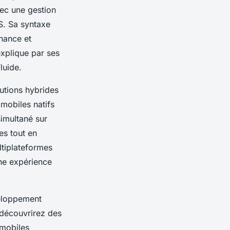
vec une gestion
S. Sa syntaxe
enance et
explique par ses
luide.
lutions hybrides
mobiles natifs
imultané sur
es tout en
ltiplateformes
une expérience
veloppement
 découvrirez des
 mobiles