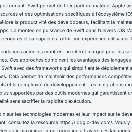
-performant. Swift permet de tirer parti du matériel Apple a
sources et des optimisations spécifiques à l’écosystème iO
méliore la productivité des développeurs, facilitant la maint
apps. La montée en puissance de Swift dans l’univers iOS s’
érieures et sa capacité à offrir une expérience utilisateur f
s tendances actuelles montrent un intérêt marqué pour les so
rmes. Ces approches combinent les avantages des langages 
 Swift avec des frameworks qui simplifient le déploiement s
mes. Cela permet de maintenir des performances compétitiv
oûts et la complexité du développement. Les intégrations mu
 plus supportées par des outils modernes qui garantissent 
alité sans sacrifier la rapidité d’exécution.
loin sur les technologies modernes et leur impact sur le dé
nt, consultez la ressource https://lodgic-dev.com/. Vous y
ètes pour maximiser la performance à travers ces langages