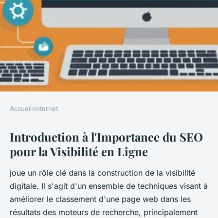
Accueil
›
Internet
INTERNET
Introduction à l'Importance du SEO
Le Guide Complet sur le SEO
pour la Visibilité en Ligne
Technique
joue un rôle clé dans la construction de la visibilité
Lucie
•
20 août 2025
•
8 min de lecture
digitale. Il s'agit d'un ensemble de techniques visant à
améliorer le classement d'une page web dans les
résultats des moteurs de recherche, principalement